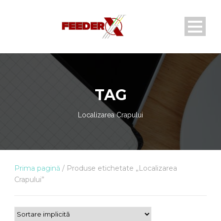
TAG
Localizarea Crapului
Prima pagină
/ Produse etichetate „Localizarea
Crapului”