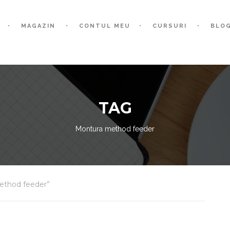
MAGAZIN
CONTUL MEU
CURSURI
BLO
TAG
Montura method feeder
ethod feeder”