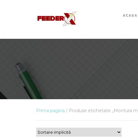
ACASA
Prima pagină
/ Produse etichetate „Montura m