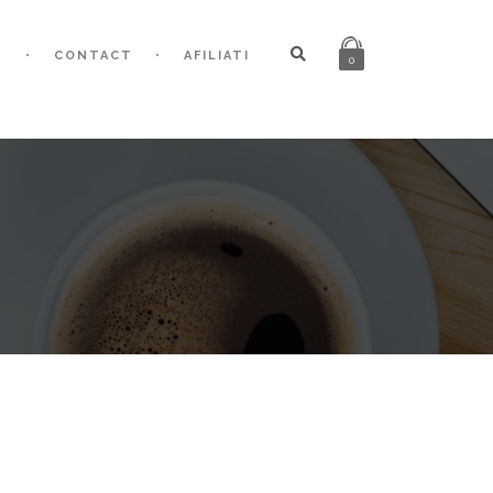
G
CONTACT
AFILIATI
0